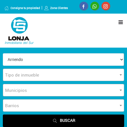
Consigna tu propiedad
Zona Clientes
Tipo de inmueble
Municipios
Barrios
BUSCAR