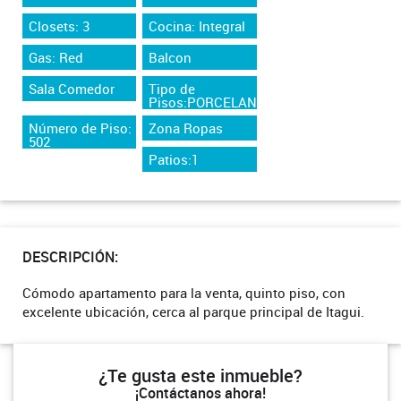
Closets: 3
Cocina: Integral
Gas: Red
Balcon
Sala Comedor
Tipo de
Pisos:PORCELANATO
Número de Piso:
Zona Ropas
502
Patios:1
DESCRIPCIÓN:
Cómodo apartamento para la venta, quinto piso, con
excelente ubicación, cerca al parque principal de Itagui.
¿Te gusta este inmueble?
¡Contáctanos ahora!