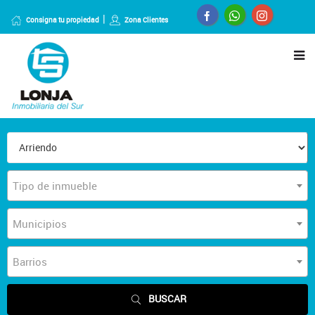
Consigna tu propiedad
Zona Clientes
Tipo de inmueble
Municipios
Barrios
BUSCAR