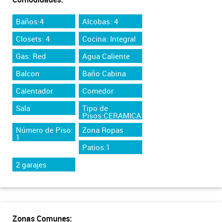
Baños:4
Alcobas: 4
Closets: 4
Cocina: Integral
Gas: Red
Agua Caliente
Balcon
Baño Cabina
Calentador
Comedor
Sala
Tipo de
Pisos:CERAMICA
Número de Piso:
Zona Ropas
1
Patios:1
2 garajes
Zonas Comunes: