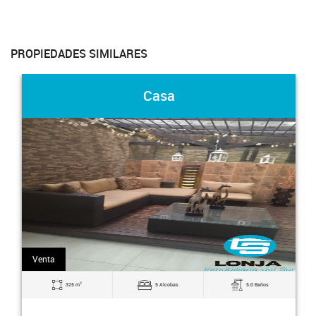
PROPIEDADES SIMILARES
Casa
Venta
2
325 m
5 Alcobas
5.0 Baños