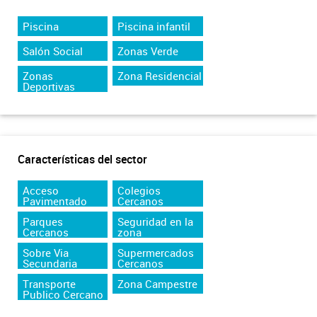
Piscina
Piscina infantil
Salón Social
Zonas Verde
Zonas
Zona Residencial
Deportivas
Características del sector
Acceso
Colegios
Pavimentado
Cercanos
Parques
Seguridad en la
Cercanos
zona
Sobre Via
Supermercados
Secundaria
Cercanos
Transporte
Zona Campestre
Publico Cercano