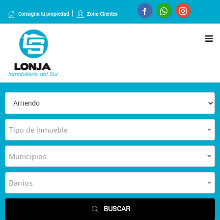
Consigna tu propiedad
Zona Clientes
Tipo de inmueble
Municipios
Barrios
BUSCAR