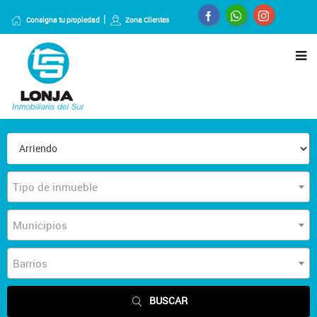
Consigna tu propiedad
Zona Clientes
Tipo de inmueble
Municipios
Barrios
BUSCAR