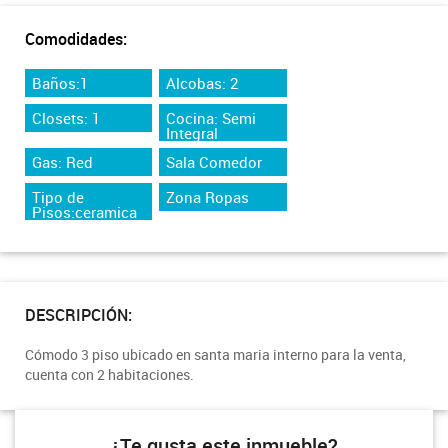
Comodidades:
Baños:1
Alcobas: 2
Closets: 1
Cocina: Semi
Integral
Gas: Red
Sala Comedor
Tipo de
Zona Ropas
Pisos:ceramica
DESCRIPCIÓN:
Cómodo 3 piso ubicado en santa maria interno para la venta,
cuenta con 2 habitaciones.
¿Te gusta este inmueble?