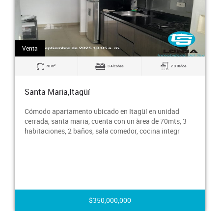
Venta
2
74 m
3 Alcobas
2.0 Baños
Santa Maria,Itagüí
Cómodo inmueble en 6 piso con 74 m².Distribuido en: 3
habitaciones con 3 closets, 2 baños, sala-comedor,
cocina integral con gas, zona de ropas, balc
$410,000,000