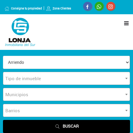
Consigna tu propiedad
Zona Clientes
Tipo de inmueble
Municipios
Barrios
BUSCAR