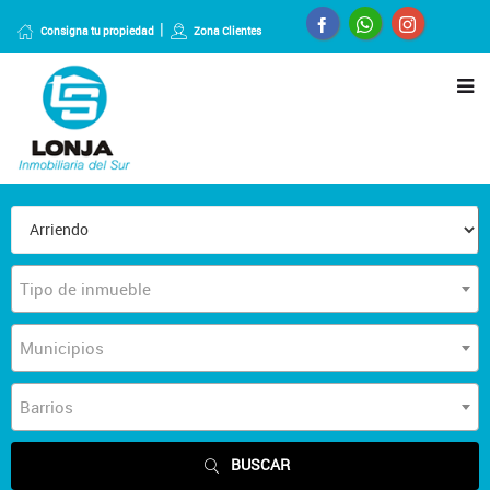
Consigna tu propiedad
Zona Clientes
Tipo de inmueble
Municipios
Barrios
BUSCAR