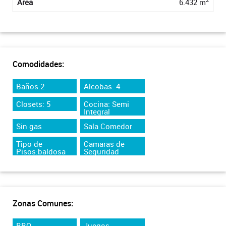
Área
6.432 m
Comodidades:
Baños:2
Alcobas: 4
Closets: 5
Cocina: Semi
Integral
Sin gas
Sala Comedor
Tipo de
Camaras de
Pisos:baldosa
Seguridad
Zonas Comunes:
BBQ
Juegos