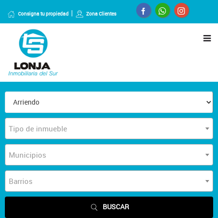
Consigna tu propiedad
Zona Clientes
Tipo de inmueble
Municipios
Barrios
BUSCAR