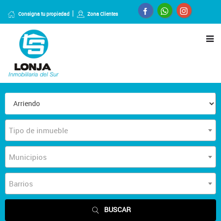
Consigna tu propiedad
Zona Clientes
Tipo de inmueble
Municipios
Barrios
BUSCAR