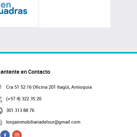
antente en Contacto
Cra 51 52 16 Oficina 201 Itagüí, Antioquia
(+57 4) 322 35 20
301 313 88 76
lonjainmobiliariadelsur@gmail.com