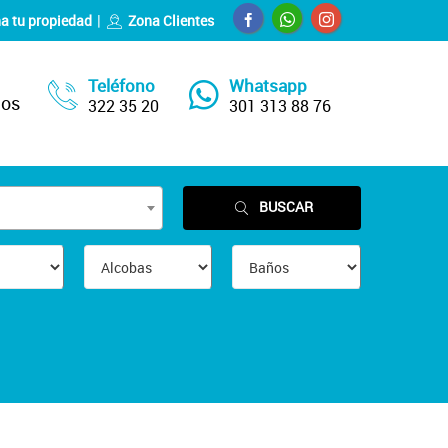
a tu propiedad
Zona Clientes
Teléfono
Whatsapp
nos
322 35 20
301 313 88 76
BUSCAR