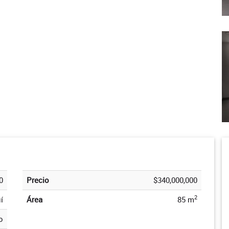
0
Precio
$340,000,000
2
í
Área
85 m
o