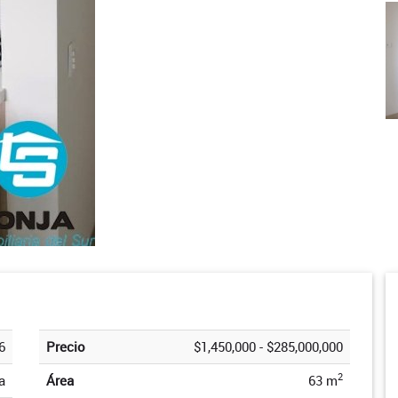
6
Precio
$1,450,000 - $285,000,000
2
a
Área
63 m