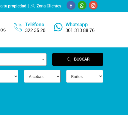
a tu propiedad
Zona Clientes
Teléfono
Whatsapp
nos
322 35 20
301 313 88 76
BUSCAR