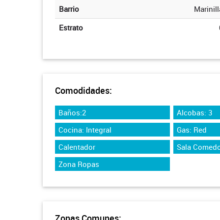
Barrio
Marinill
Estrato
Comodidades:
Baños:2
Alcobas: 3
Cocina: Integral
Gas: Red
Calentador
Sala Comedo
Zona Ropas
Zonas Comunes: