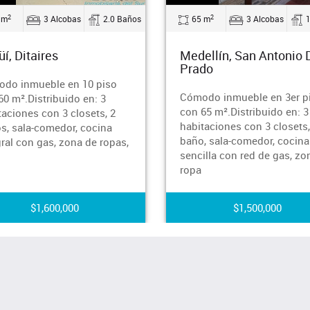
2
2
 m
3 Alcobas
2.0 Baños
65 m
3 Alcobas
üí, Ditaires
Medellín, San Antonio 
Prado
do inmueble en 10 piso
Cómodo inmueble en 3er p
60 m².Distribuido en: 3
con 65 m².Distribuido en: 3
taciones con 3 closets, 2
habitaciones con 3 closets,
s, sala-comedor, cocina
baño, sala-comedor, cocina
gral con gas, zona de ropas,
sencilla con red de gas, zo
ropa
$1,600,000
$1,500,000