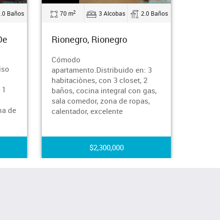
2
2
1.0 Baños
70 m
3 Alcobas
2.0 Baños
35 m
De
Rionegro, Rionegro
Itagüí
Cómodo
Cómodo
iso
apartamento.Distribuido en: 3
con 35 
habitaciònes, con 3 closet, 2
habitac
 1
baños, cocina integral con gas,
cocina 
sala comedor, zona de ropas,
ropas, 
na de
calentador, excelente
$2,300,000