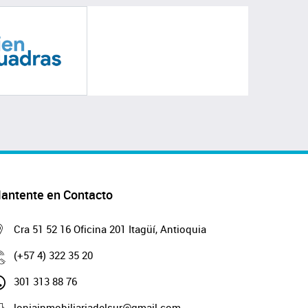
antente en Contacto
Cra 51 52 16 Oficina 201 Itagüí, Antioquia
(+57 4) 322 35 20
301 313 88 76
lonjainmobiliariadelsur@gmail.com