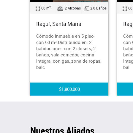
2
60 m
2 Alcobas
2.0 Baños
60
Itagüí, Santa Maria
Itag
Cómodo inmueble en 5 piso
Cómo
con 60 m².Distribuido en: 2
con 
habitaciones con 2 closets, 2
habi
baños, sala-comedor, cocina
baño
integral con gas, zona de ropas,
inte
balc
bal
$1,800,000
Nuestros Aliados