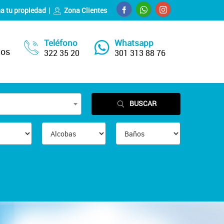
a tu propiedad
Zona Clientes
Teléfono
Whatsapp
nos
322 35 20
301 313 88 76
BUSCAR