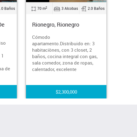
2
2
1.0 Baños
70 m
3 Alcobas
2.0 Baños
35 m
De
Rionegro, Rionegro
Itagüí
Cómodo
Cómodo
iso
apartamento.Distribuido en: 3
con 35 
habitaciònes, con 3 closet, 2
habitac
 1
baños, cocina integral con gas,
cocina 
sala comedor, zona de ropas,
ropas, 
na de
calentador, excelente
$2,300,000