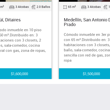
2
2
 m
3 Alcobas
2.0 Baños
65 m
3 Alcobas
üí, Ditaires
Medellín, San Antonio 
Prado
do inmueble en 10 piso
Cómodo inmueble en 3er p
60 m².Distribuido en: 3
con 65 m².Distribuido en: 3
taciones con 3 closets, 2
habitaciones con 3 closets,
s, sala-comedor, cocina
baño, sala-comedor, cocina
gral con gas, zona de ropas,
sencilla con red de gas, zo
ropa
$1,600,000
$1,500,000