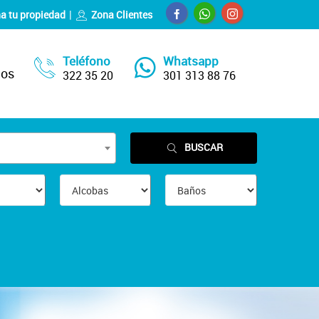
a tu propiedad
Zona Clientes
Teléfono
Whatsapp
nos
322 35 20
301 313 88 76
BUSCAR