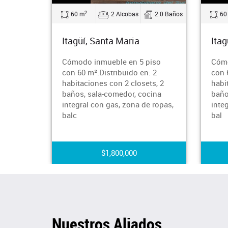
2
60 m
2 Alcobas
2.0 Baños
60
Itagüí, Santa Maria
Itag
Cómodo inmueble en 5 piso
Cómo
con 60 m².Distribuido en: 2
con 
habitaciones con 2 closets, 2
habi
baños, sala-comedor, cocina
baño
integral con gas, zona de ropas,
inte
balc
bal
$1,800,000
Nuestros Aliados