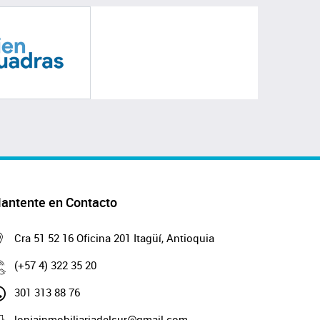
antente en Contacto
Cra 51 52 16 Oficina 201 Itagüí, Antioquia
(+57 4) 322 35 20
301 313 88 76
lonjainmobiliariadelsur@gmail.com