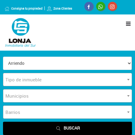
Consigna tu propiedad
Zona Clientes
Tipo de inmueble
Municipios
Barrios
BUSCAR